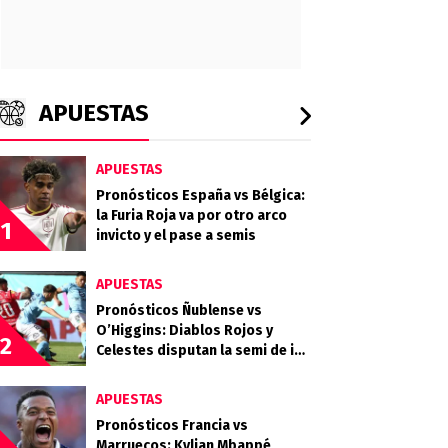
APUESTAS
APUESTAS
Pronósticos España vs Bélgica:
la Furia Roja va por otro arco
1
invicto y el pase a semis
APUESTAS
Pronósticos Ñublense vs
O’Higgins: Diablos Rojos y
2
Celestes disputan la semi de ida
de la Copa de la Liga
APUESTAS
Pronósticos Francia vs
Marruecos: Kylian Mbappé