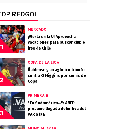
TOP REDGOL
MERCADO
¡Alerta en la U! Aprovecha
vacaciones para buscar club e
1
irse de Chile
COPA DE LA LIGA
Ñublense y un agónico triunfo
contra O'Higgins por semis de
2
Copa
PRIMERA B
"En Sudamérica...": ANFP
presume llegada definitiva del
3
VAR a la B
MUNDIAL 2026