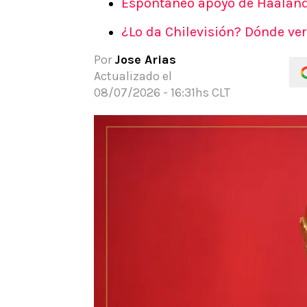
Espontáneo apoyo de Haaland
APUESTAS
¿Lo da Chilevisión? Dónde ve
Noticias
Guías
Por
Jose Arias
Códigos
Actualizado el
Pronósticos
08/07/2026 - 16:31hs CLT
Apuesta del día
Apuestas Mundial 2026