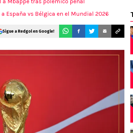
 a Mbappé tras polémico penal
r a España vs Bélgica en el Mundial 2026
Sigue a Redgol en Google!