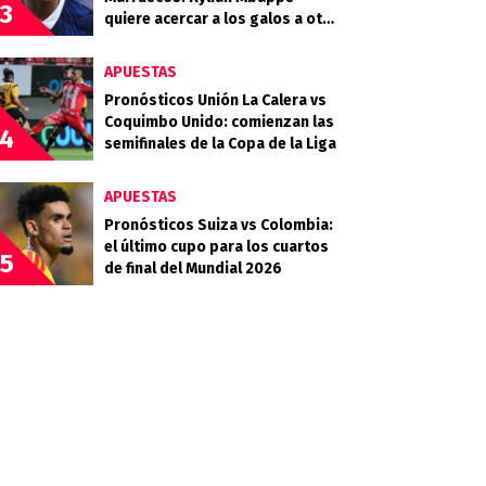
3
quiere acercar a los galos a otra
final
APUESTAS
Pronósticos Unión La Calera vs
Coquimbo Unido: comienzan las
4
semifinales de la Copa de la Liga
APUESTAS
Pronósticos Suiza vs Colombia:
el último cupo para los cuartos
5
de final del Mundial 2026