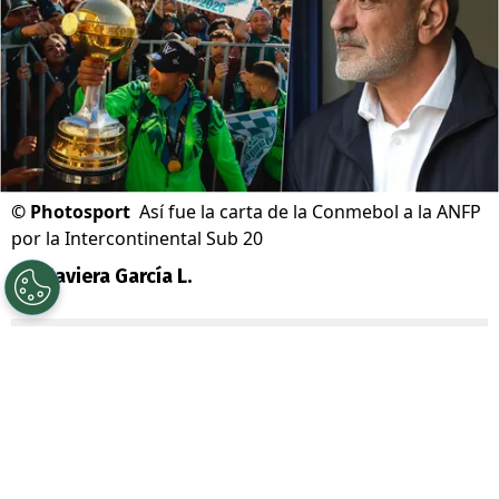
©
Photosport
Así fue la carta de la Conmebol a la ANFP
por la Intercontinental Sub 20
Por
Javiera García L.
Sigue a Redgol en Google!
La confirmación de la final de la
Copa
Intercontinental Sub 20
en el
Santiago