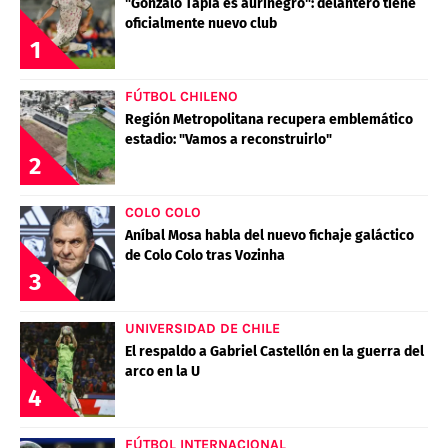
"Gonzalo Tapia es aurinegro": delantero tiene
oficialmente nuevo club
1
FÚTBOL CHILENO
Región Metropolitana recupera emblemático
estadio: "Vamos a reconstruirlo"
2
COLO COLO
Aníbal Mosa habla del nuevo fichaje galáctico
de Colo Colo tras Vozinha
3
UNIVERSIDAD DE CHILE
El respaldo a Gabriel Castellón en la guerra del
arco en la U
4
FÚTBOL INTERNACIONAL