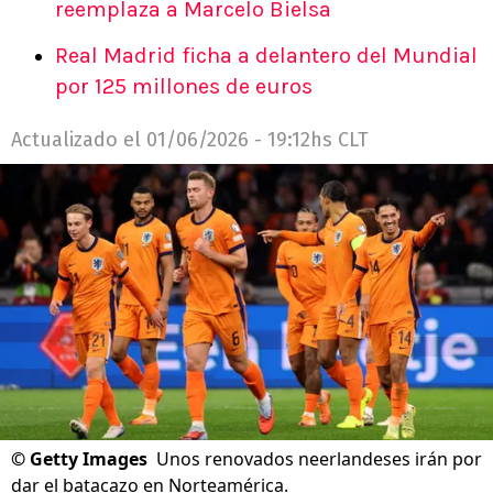
reemplaza a Marcelo Bielsa
Real Madrid ficha a delantero del Mundial
por 125 millones de euros
Actualizado el
01/06/2026 - 19:12hs CLT
©
Getty Images
Unos renovados neerlandeses irán por
dar el batacazo en Norteamérica.