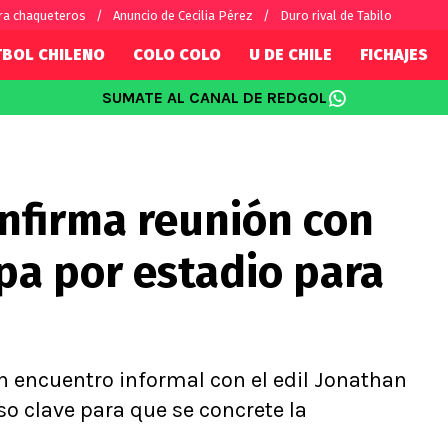
ra chaqueteros
Anuncio de Cecilia Pérez
Duro rival de Tabilo
TBOL CHILENO
COLO COLO
U DE CHILE
FICHAJES
SUMATE AL CANAL DE REDGOL
SUDAMÉRICA
EUROPA
Internacional
Copa Libertadores
Champions L
sorio
Copa Sudamericana
Europa Leag
onfirma reunión con
Sánchez
Fútbol Argentino
Conference 
Palacios
Fútbol Brasileño
Ligue 1
pa por estadio para
s por el mundo
Premier Leag
Serie A
La Liga
Bundesliga
n encuentro informal con el edil Jonathan
o clave para que se concrete la