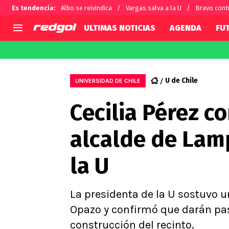
Es tendencia
:
Albo se reivindica
Vargas salva a la U
Bravo cont
ULTIMAS NOTICIAS
AGENDA
FU
AGENDA
CHILE
MUNDO
Hoy en TV
Selección Chilena
Fútbol 
U de Chile
UNIVERSIDAD DE CHILE
Colo Colo
Darío O
Cecilia Pérez c
U de Chile
Alexis 
U Católica
Carlos 
alcalde de Lam
Campeonato Nacional
Chileno
Primera B
la U
Segunda División
Copa Chile
Supercopa Chile
La presidenta de la U sostuvo u
Campeonato Femenino
Opazo y confirmó que darán pas
construcción del recinto.