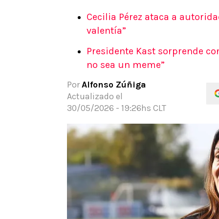
APUESTAS
Cecilia Pérez ataca a autorida
Noticias
valentía”
Guías
Presidente Kast sorprende con
Códigos
no sea un meme”
Pronósticos
Apuesta del día
Por
Alfonso Zúñiga
Actualizado el
30/05/2026 - 19:26hs CLT