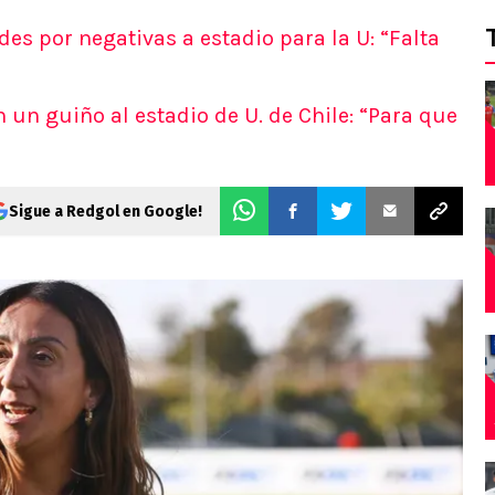
des por negativas a estadio para la U: “Falta
 un guiño al estadio de U. de Chile: “Para que
Sigue a Redgol en Google!