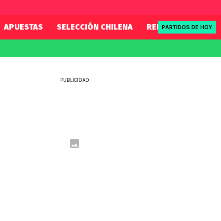
APUESTAS
SELECCIÓN CHILENA
REDSPORT
TENI
PARTIDOS DE HOY
FIFA
REDSPORT
eague
Mundial 2026
Tenis
PUBLICIDAD
ue
Eliminatorias
Formula 1
League
NBA
Rugby
ue
UFC
WWE
Boxeo