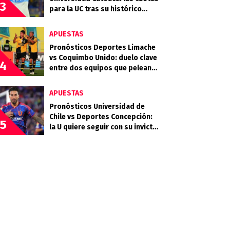
3
para la UC tras su histórico
triunfo en La Bombonera
APUESTAS
Pronósticos Deportes Limache
vs Coquimbo Unido: duelo clave
4
entre dos equipos que pelean
arriba
APUESTAS
Pronósticos Universidad de
Chile vs Deportes Concepción:
5
la U quiere seguir con su invicto
en casa