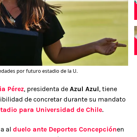
edades por futuro estadio de la U.
ia Pérez
, presidenta de
Azul Azul
, tiene
sibilidad de concretar durante su mandato
stadio para
Universidad de Chile
.
ia al
duelo ante
Deportes Concepción
en