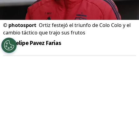
©
photosport
Ortiz festejó el triunfo de Colo Colo y el
cambio táctico que trajo sus frutos
Por
Felipe Pavez Farías
Sigue a Redgol en Google!
Colo Colo
luchó hasta el final para lograr
el triunfo ante Unión La Calera. Con goles
de Maximiliano Romero y Leandro
Hernández, el Cacique doblegó a los
cementeros y se mantiene como líder