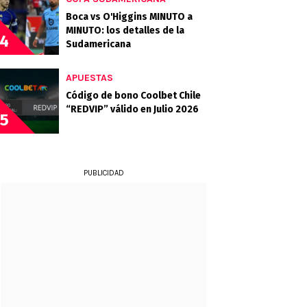
Boca vs O'Higgins MINUTO a
MINUTO: los detalles de la
4
Sudamericana
APUESTAS
Código de bono Coolbet Chile
“REDVIP” válido en Julio 2026
5
PUBLICIDAD