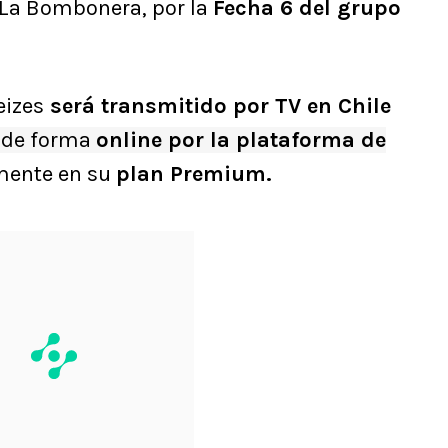
La Bombonera, por la
Fecha 6 del grupo
eizes
será transmitido por TV en Chile
 de forma
online por la plataforma de
mente en su
plan Premium.