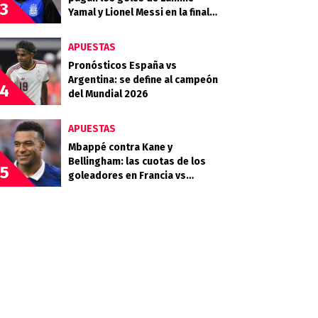
3
Yamal y Lionel Messi en la final
del Mundial 2026?
APUESTAS
Pronósticos España vs
Argentina: se define al campeón
4
del Mundial 2026
APUESTAS
Mbappé contra Kane y
Bellingham: las cuotas de los
5
goleadores en Francia vs
Inglaterra por el tercer puesto