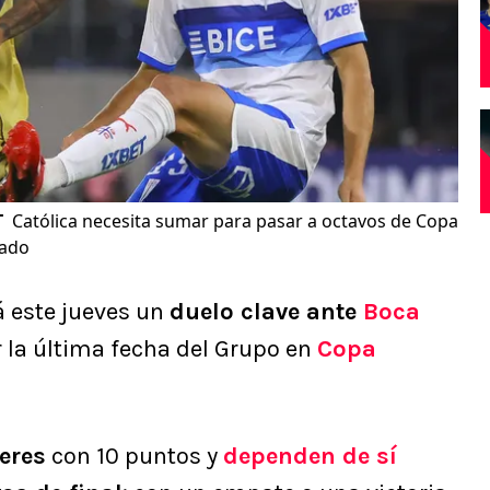
T
Católica necesita sumar para pasar a octavos de Copa
tado
á este jueves un
duelo clave ante
Boca
 la última fecha del Grupo en
Copa
eres
con 10 puntos y
dependen de sí