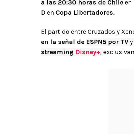
a las 20:30 horas de Chile
en 
D
en
Copa Libertadores.
El partido entre Cruzados y Xen
en la señal de
ESPN5 por TV
y
streaming
Disney+
,
exclusiva