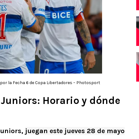
 por la Fecha 6 de Copa Libertadores – Photosport
 Juniors: Horario y dónde
Juniors,
juegan este jueves 28 de mayo