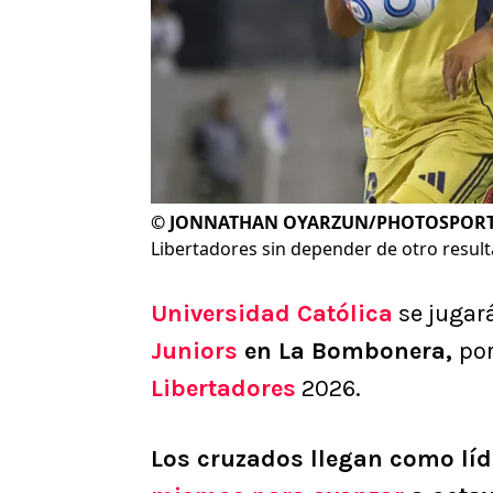
©
JONNATHAN OYARZUN/PHOTOSPOR
Libertadores sin depender de otro resul
Universidad Católica
se jugar
Juniors
en La Bombonera,
por
Libertadores
2026.
Los cruzados llegan como líd