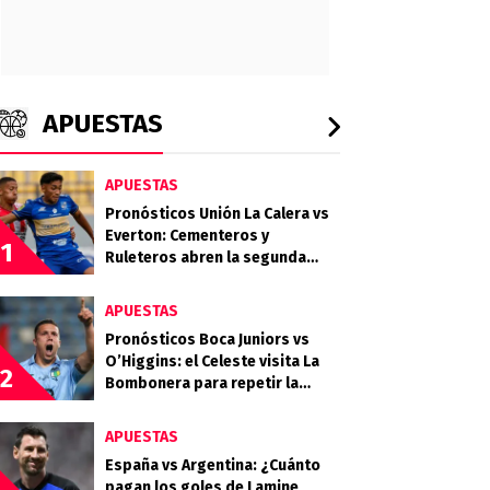
APUESTAS
APUESTAS
Pronósticos Unión La Calera vs
Everton: Cementeros y
1
Ruleteros abren la segunda
ronda de la Liga de Primera
APUESTAS
Pronósticos Boca Juniors vs
O’Higgins: el Celeste visita La
2
Bombonera para repetir la
hazaña de los Cruzados
APUESTAS
España vs Argentina: ¿Cuánto
pagan los goles de Lamine