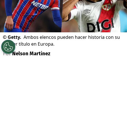
©
Getty.
Ambos elencos pueden hacer historia con su
primer título en Europa.
Por
Nelson Martinez
Sigue a Redgol en Google!
Se viene una final histórica en Europa:
Crystal Palace
enfrentará al
Rayo
Vallecano
, en lo que es la primera vez que
juegan una definición continental para