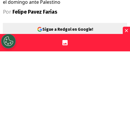
el domingo ante Palestino
Por
Felipe Pavez Farías
×
Sigue a Redgol en Google!
Universidad de Chile
quiere seguir en
racha positiva y prepara equipo estelar
para este domingo cuando reciba a
Palestino
por la fecha 18 de la
Liga de
Primera
.
Para ello,
Fernando Gago
podrá contar con
su nuevo gran refuerzo como Tobías
Reinhart. El volante trasandino fue