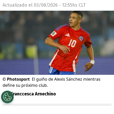
Actualizado el
03/08/2026 - 12:55hs CLT
©
Photosport
El guiño de Alexis Sánchez mientras
define su próximo club.
Por
Franccesca Arnechino
Sigue a Redgol en Google!