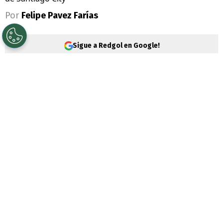
Por
Felipe Pavez Farías
Sigue a Redgol en Google!
El
mercado de fichajes
se sigue moviendo
y ahora es la Segunda División que
sorprende con un fichaje de categoría. Esto
tiene relación con Santiago City que
confirmó la llegada de
Carlos Lobos
.