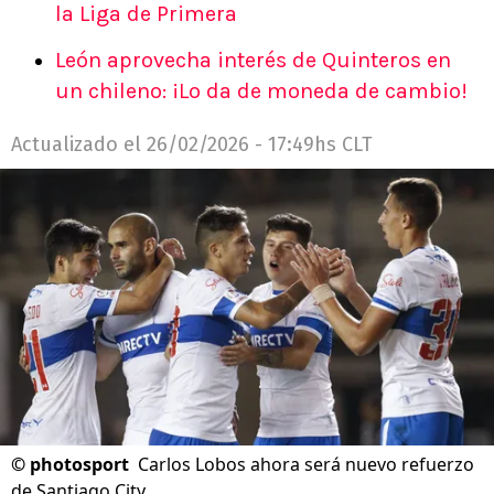
la Liga de Primera
León aprovecha interés de Quinteros en
un chileno: ¡Lo da de moneda de cambio!
Actualizado el
26/02/2026 - 17:49hs CLT
©
photosport
Carlos Lobos ahora será nuevo refuerzo
de Santiago City