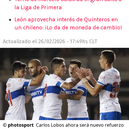
la Liga de Primera
León aprovecha interés de Quinteros en
un chileno: ¡Lo da de moneda de cambio!
Actualizado el
26/02/2026 - 17:49hs CLT
©
photosport
Carlos Lobos ahora será nuevo refuerzo