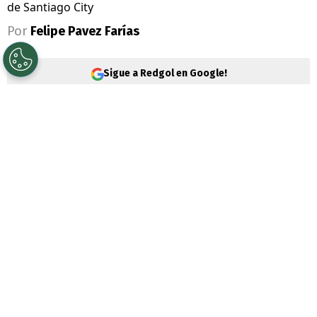
de Santiago City
Por
Felipe Pavez Farías
Sigue a Redgol en Google!
El
mercado de fichajes
se sigue moviendo
y ahora es la Segunda División que
sorprende con un fichaje de categoría. Esto
tiene relación con Santiago City que
confirmó la llegada de
Carlos Lobos
.