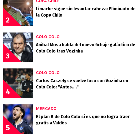
COPA CHILE
Limache sigue sin levantar cabeza: Eliminado de
la Copa Chile
2
COLO COLO
Aníbal Mosa habla del nuevo fichaje galáctico de
Colo Colo tras Vozinha
3
COLO COLO
Carlos Caszely se vuelve loco con Vozinha en
Colo Colo: "Antes...."
4
MERCADO
El plan B de Colo Colo si es que no logra traer
gratis a Valdés
5