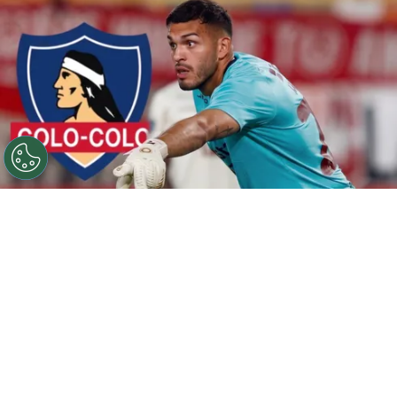
©
Getty Images y Gemini IA.
Manotas Vargas ratificó
que hubo negociaciones entre el Cacique y la U limeña.
Por
Jorge Rubio
Sigue a Redgol en Google!