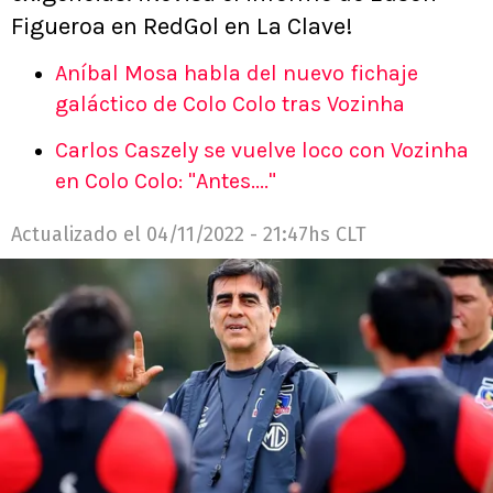
Figueroa en RedGol en La Clave!
Aníbal Mosa habla del nuevo fichaje
galáctico de Colo Colo tras Vozinha
Carlos Caszely se vuelve loco con Vozinha
en Colo Colo: "Antes...."
Actualizado el
04/11/2022 - 21:47hs CLT