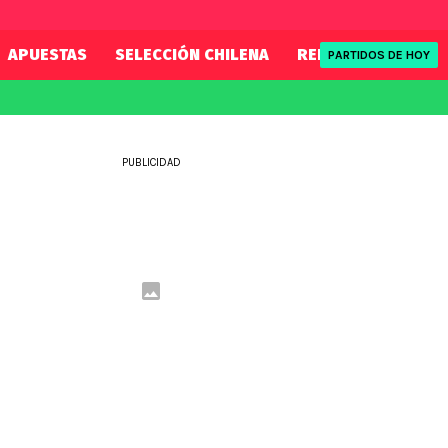
APUESTAS
SELECCIÓN CHILENA
REDSPORT
TENI
PARTIDOS DE HOY
FIFA
REDSPORT
eague
Mundial 2026
Tenis
PUBLICIDAD
ue
Eliminatorias
Formula 1
League
NBA
Rugby
ue
UFC
WWE
Boxeo