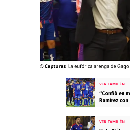
©
Capturas
La eufórica arenga de Gago e
VER TAMBIÉN
“Confió en m
Ramírez con 
VER TAMBIÉN