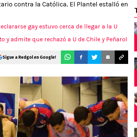
rio contra la Católica. El Plantel estalló en
eclararse gay estuvo cerca de llegar a la U
o y admite que rechazó a U de Chile y Peñarol
Sigue a Redgol en Google!