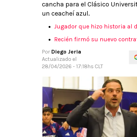
cancha para el Clásico Universita
APUESTAS
un ceacheí azul.
Noticias
Guías
Jugador que hizo historia al d
Códigos
Recién firmó su nuevo contrat
Pronósticos
Apuesta del día
Por
Diego Jeria
Actualizado el
28/04/2026 - 17:18hs CLT