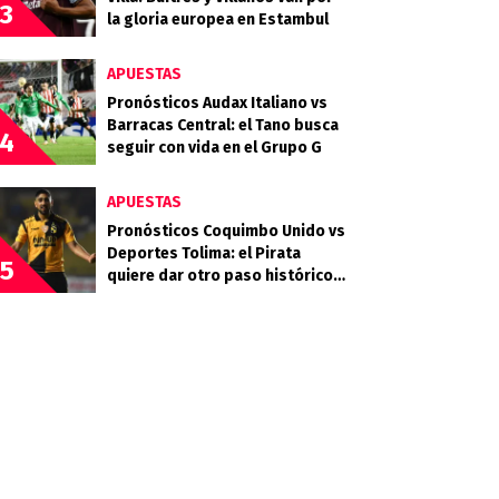
3
la gloria europea en Estambul
APUESTAS
Pronósticos Audax Italiano vs
Barracas Central: el Tano busca
4
seguir con vida en el Grupo G
APUESTAS
Pronósticos Coquimbo Unido vs
Deportes Tolima: el Pirata
5
quiere dar otro paso histórico
en el continente