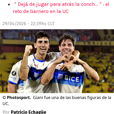
＂Dejá de jugar para atrás la conch...＂: el
reto de Garnero en la UC
29/04/2026 - 22:39hs CLT
©
Photosport.
Giani fue una de las buenas figuras de la
UC.
Por
Patricio Echagüe