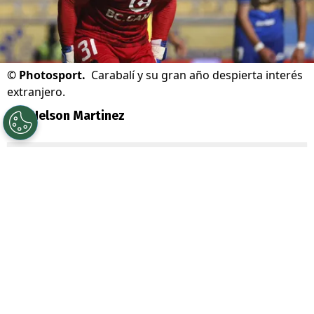
©
Photosport.
Carabalí y su gran año despierta interés
extranjero.
Por
Nelson Martinez
Sigue a Redgol en Google!
Omar Carabalí
vive el mejor momento de
su carrera, tras el gran año nacional e
internacional con
O’Higgins de
Rancagua
. El golero sigue firme bajo los
tres tubos celestes, pero
las grúas ya se