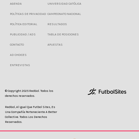
AGENDA
UNIVERSIDAD CATÓLICA
POLÍTICAS DE PRIVACIDAD
CAMPEONATO NACIONAL
POLÍTICA EDITORIAL
RESULTADOS
PUBLICIDAD / ADS
TABLA DE POSICIONES
CONTACTO
APUESTAS
AD CHOICES
ENTREVISTAS
© Copyright 2025 RedGol. Todos los
derechos reservados.
RedGol, Al Igual Que Futbol Sites, Es
Una Compañía Perteneciente A Better
Collective. Todos Los Derechos
Reservados.