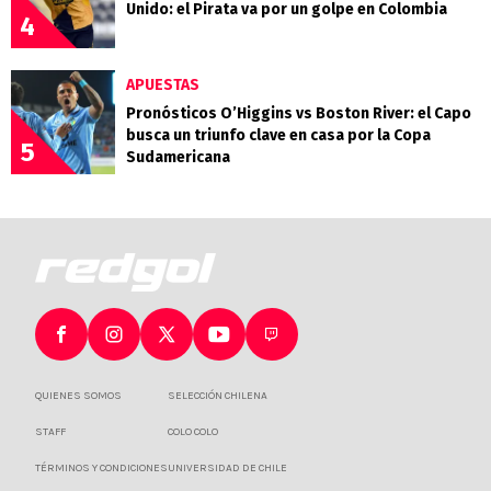
Unido: el Pirata va por un golpe en Colombia
4
APUESTAS
Pronósticos O’Higgins vs Boston River: el Capo
busca un triunfo clave en casa por la Copa
5
Sudamericana
QUIENES SOMOS
SELECCIÓN CHILENA
STAFF
COLO COLO
TÉRMINOS Y CONDICIONES
UNIVERSIDAD DE CHILE