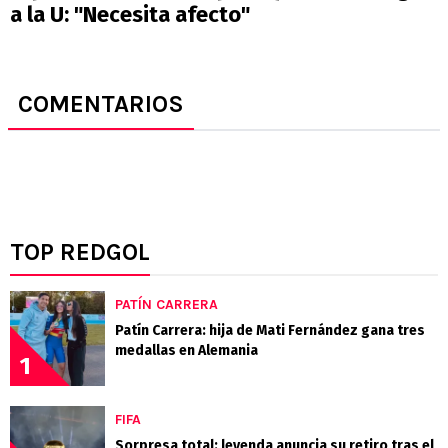
a la U: "Necesita afecto"
COMENTARIOS
TOP REDGOL
PATÍN CARRERA
Patín Carrera: hija de Mati Fernández gana tres
medallas en Alemania
1
FIFA
Sorpresa total: leyenda anuncia su retiro tras el