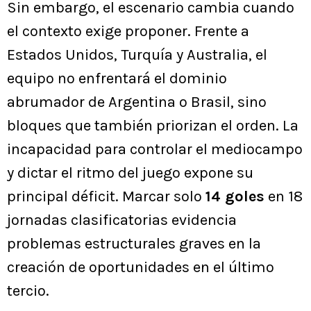
Sin embargo, el escenario cambia cuando
el contexto exige proponer. Frente a
Estados Unidos, Turquía y Australia, el
equipo no enfrentará el dominio
abrumador de Argentina o Brasil, sino
bloques que también priorizan el orden. La
incapacidad para controlar el mediocampo
y dictar el ritmo del juego expone su
principal déficit. Marcar solo
14 goles
en 18
jornadas clasificatorias evidencia
problemas estructurales graves en la
creación de oportunidades en el último
tercio.