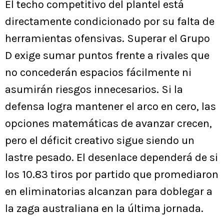
El techo competitivo del plantel está
directamente condicionado por su falta de
herramientas ofensivas. Superar el Grupo
D exige sumar puntos frente a rivales que
no concederán espacios fácilmente ni
asumirán riesgos innecesarios. Si la
defensa logra mantener el arco en cero, las
opciones matemáticas de avanzar crecen,
pero el déficit creativo sigue siendo un
lastre pesado. El desenlace dependerá de si
los 10.83 tiros por partido que promediaron
en eliminatorias alcanzan para doblegar a
la zaga australiana en la última jornada.