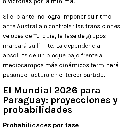
o victorias por la mínima.
Si el plantel no logra imponer su ritmo
ante Australia o controlar las transiciones
veloces de Turquía, la fase de grupos
marcará su límite. La dependencia
absoluta de un bloque bajo frente a
mediocampos más dinámicos terminará
pasando factura en el tercer partido.
El Mundial 2026 para
Paraguay: proyecciones y
probabilidades
Probabilidades por fase