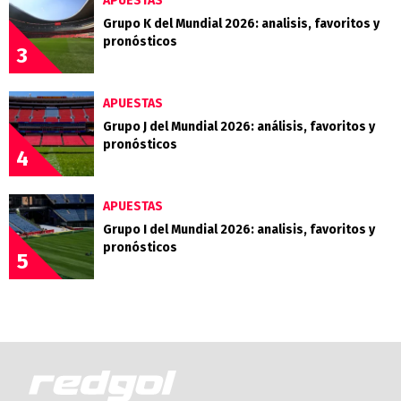
APUESTAS
Grupo K del Mundial 2026: analisis, favoritos y
pronósticos
3
APUESTAS
Grupo J del Mundial 2026: análisis, favoritos y
pronósticos
4
APUESTAS
Grupo I del Mundial 2026: analisis, favoritos y
pronósticos
5