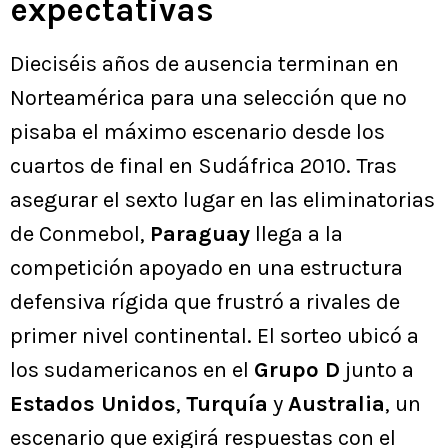
expectativas
Dieciséis años de ausencia terminan en
Norteamérica para una selección que no
pisaba el máximo escenario desde los
cuartos de final en Sudáfrica 2010. Tras
asegurar el sexto lugar en las eliminatorias
de Conmebol,
Paraguay
llega a la
competición apoyado en una estructura
defensiva rígida que frustró a rivales de
primer nivel continental. El sorteo ubicó a
los sudamericanos en el
Grupo D
junto a
Estados Unidos
,
Turquía
y
Australia
, un
escenario que exigirá respuestas con el