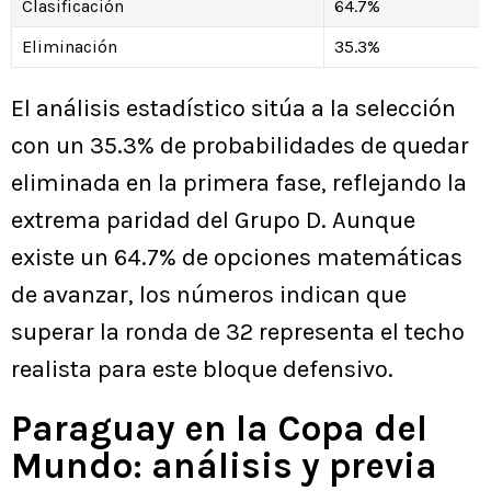
Clasificación
64.7%
Eliminación
35.3%
El análisis estadístico sitúa a la selección
con un 35.3% de probabilidades de quedar
eliminada en la primera fase, reflejando la
extrema paridad del Grupo D. Aunque
existe un 64.7% de opciones matemáticas
de avanzar, los números indican que
superar la ronda de 32 representa el techo
realista para este bloque defensivo.
Paraguay en la Copa del
Mundo: análisis y previa