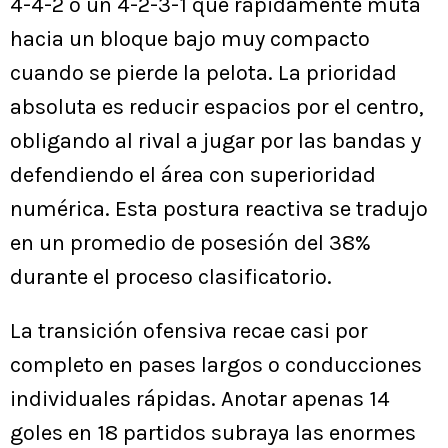
4-4-2 o un 4-2-3-1 que rápidamente muta
hacia un bloque bajo muy compacto
cuando se pierde la pelota. La prioridad
absoluta es reducir espacios por el centro,
obligando al rival a jugar por las bandas y
defendiendo el área con superioridad
numérica. Esta postura reactiva se tradujo
en un promedio de posesión del 38%
durante el proceso clasificatorio.
La transición ofensiva recae casi por
completo en pases largos o conducciones
individuales rápidas. Anotar apenas 14
goles en 18 partidos subraya las enormes