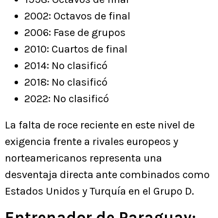
2002: Octavos de final
2006: Fase de grupos
2010: Cuartos de final
2014: No clasificó
2018: No clasificó
2022: No clasificó
La falta de roce reciente en este nivel de
exigencia frente a rivales europeos y
norteamericanos representa una
desventaja directa ante combinados como
Estados Unidos y Turquía en el Grupo D.
Entrenador de Paraguay: