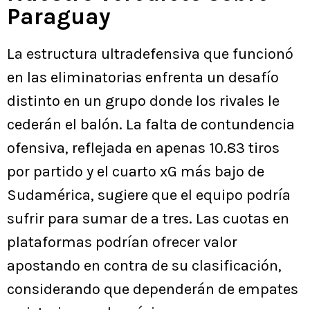
Paraguay
La estructura ultradefensiva que funcionó
en las eliminatorias enfrenta un desafío
distinto en un grupo donde los rivales le
cederán el balón. La falta de contundencia
ofensiva, reflejada en apenas 10.83 tiros
por partido y el cuarto xG más bajo de
Sudamérica, sugiere que el equipo podría
sufrir para sumar de a tres. Las cuotas en
plataformas podrían ofrecer valor
apostando en contra de su clasificación,
considerando que dependerán de empates