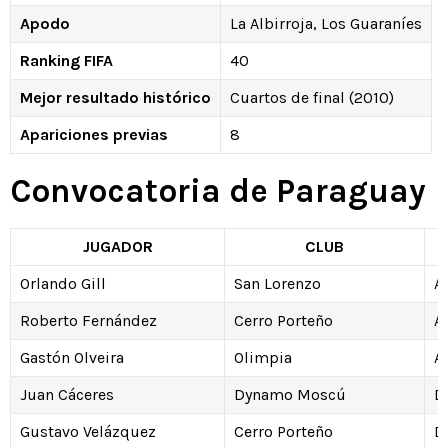
Apodo
La Albirroja, Los Guaraníes
Ranking FIFA
40
Mejor resultado histórico
Cuartos de final (2010)
Apariciones previas
8
Convocatoria de Paraguay
JUGADOR
CLUB
Orlando Gill
San Lorenzo
A
Roberto Fernández
Cerro Porteño
A
Gastón Olveira
Olimpia
A
Juan Cáceres
Dynamo Moscú
D
Gustavo Velázquez
Cerro Porteño
D