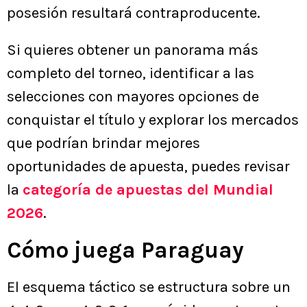
posesión resultará contraproducente.
Si quieres obtener un panorama más
completo del torneo, identificar a las
selecciones con mayores opciones de
conquistar el título y explorar los mercados
que podrían brindar mejores
oportunidades de apuesta, puedes revisar
la
categoría de apuestas del Mundial
2026
.
Cómo juega Paraguay
El esquema táctico se estructura sobre un