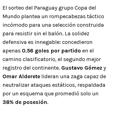
El sorteo del Paraguay grupo Copa del
Mundo plantea un rompecabezas táctico
incómodo para una selección construida
para resistir sin el balón. La solidez
defensiva es innegable: concedieron
apenas
0.56 goles por partido
en el
camino clasificatorio, el segundo mejor
registro del continente.
Gustavo Gómez
y
Omar Alderete
lideran una zaga capaz de
neutralizar ataques estáticos, respaldada
por un esquema que promedió solo un
38% de posesión
.