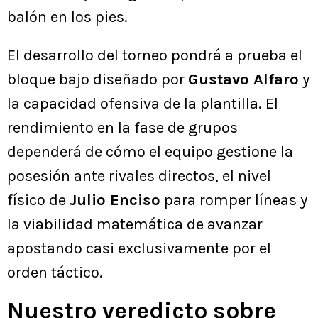
balón en los pies.
El desarrollo del torneo pondrá a prueba el
bloque bajo diseñado por
Gustavo Alfaro
y
la capacidad ofensiva de la plantilla. El
rendimiento en la fase de grupos
dependerá de cómo el equipo gestione la
posesión ante rivales directos, el nivel
físico de
Julio Enciso
para romper líneas y
la viabilidad matemática de avanzar
apostando casi exclusivamente por el
orden táctico.
Nuestro veredicto sobre