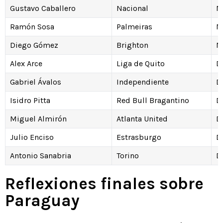
Gustavo Caballero
Nacional
M
Ramón Sosa
Palmeiras
M
Diego Gómez
Brighton
M
Alex Arce
Liga de Quito
D
Gabriel Ávalos
Independiente
D
Isidro Pitta
Red Bull Bragantino
D
Miguel Almirón
Atlanta United
D
Julio Enciso
Estrasburgo
D
Antonio Sanabria
Torino
D
Reflexiones finales sobre
Paraguay