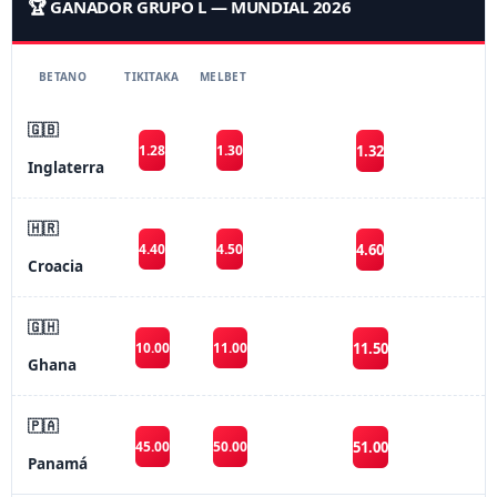
🏆 GANADOR GRUPO L — MUNDIAL 2026
BETANO
TIKITAKA
MELBET
🇬🇧
1.28
1.30
1.32
Inglaterra
🇭🇷
4.40
4.50
4.60
Croacia
🇬🇭
10.00
11.00
11.50
Ghana
🇵🇦
45.00
50.00
51.00
Panamá