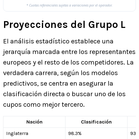
* Cuotas referenciales sujetas a variaciones por el operador.
Proyecciones del Grupo L
El análisis estadístico establece una
jerarquía marcada entre los representantes
europeos y el resto de los competidores. La
verdadera carrera, según los modelos
predictivos, se centra en asegurar la
clasificación directa o buscar uno de los
cupos como mejor tercero.
Nación
Clasificación
Inglaterra
98.3%
93.