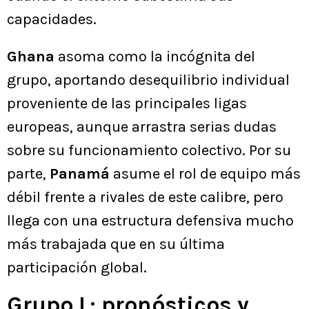
capacidades.
Ghana
asoma como la incógnita del
grupo, aportando desequilibrio individual
proveniente de las principales ligas
europeas, aunque arrastra serias dudas
sobre su funcionamiento colectivo. Por su
parte,
Panamá
asume el rol de equipo más
débil frente a rivales de este calibre, pero
llega con una estructura defensiva mucho
más trabajada que en su última
participación global.
Grupo L: pronósticos y