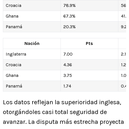
Croacia
78.9%
56.
Ghana
67.3%
41.
Panamá
20.3%
9.2
Nación
Pts
Inglaterra
7.00
2.17
Croacia
4.36
1.23
Ghana
3.75
1.04
Panamá
1.74
0.41
Los datos reflejan la superioridad inglesa,
otorgándoles casi total seguridad de
avanzar. La disputa más estrecha proyecta