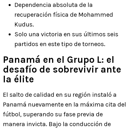
Dependencia absoluta de la
recuperación física de Mohammed
Kudus.
Solo una victoria en sus últimos seis
partidos en este tipo de torneos.
Panamá en el Grupo L: el
desafío de sobrevivir ante
la élite
El salto de calidad en su región instaló a
Panamá nuevamente en la máxima cita del
fútbol, superando su fase previa de
manera invicta. Bajo la conducción de