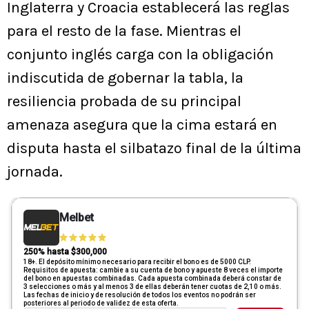
Inglaterra y Croacia establecerá las reglas
para el resto de la fase. Mientras el
conjunto inglés carga con la obligación
indiscutida de gobernar la tabla, la
resiliencia probada de su principal
amenaza asegura que la cima estará en
disputa hasta el silbatazo final de la última
jornada.