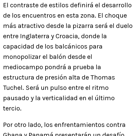
El contraste de estilos definirá el desarrollo
de los encuentros en esta zona. El choque
más atractivo desde la pizarra será el duelo
entre Inglaterra y Croacia, donde la
capacidad de los balcánicos para
monopolizar el balón desde el
mediocampo pondrá a prueba la
estructura de presión alta de Thomas
Tuchel. Será un pulso entre el ritmo
pausado y la verticalidad en el último
tercio.
Por otro lado, los enfrentamientos contra
Ghana y Panamá presentarán un desafío