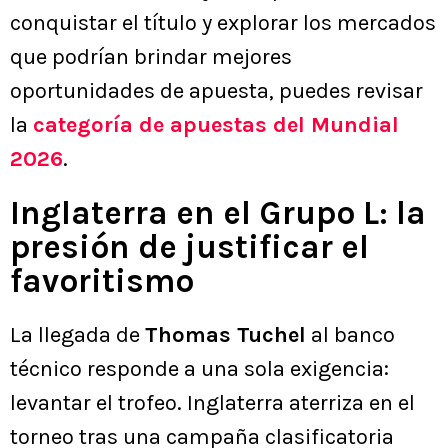
conquistar el título y explorar los mercados
que podrían brindar mejores
oportunidades de apuesta, puedes revisar
la
categoría de apuestas del Mundial
2026
.
Inglaterra en el Grupo L: la
presión de justificar el
favoritismo
La llegada de
Thomas Tuchel
al banco
técnico responde a una sola exigencia:
levantar el trofeo. Inglaterra aterriza en el
torneo tras una campaña clasificatoria