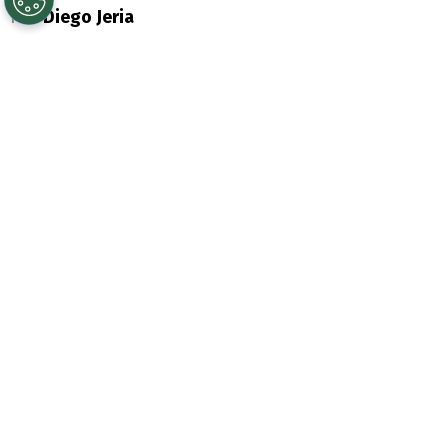
Por
Diego Jeria
Sigue a Redgol en Google!
La
selección italiana
se hace a la idea que
su principal candidato para asumir la
banca rechazó
el ofrecimiento:
Josep
Guardiola
no será el entrenador de la
Azzurra y ya le comunicó su decisión al
director deportivo de la FIGC, Paolo Maldini.