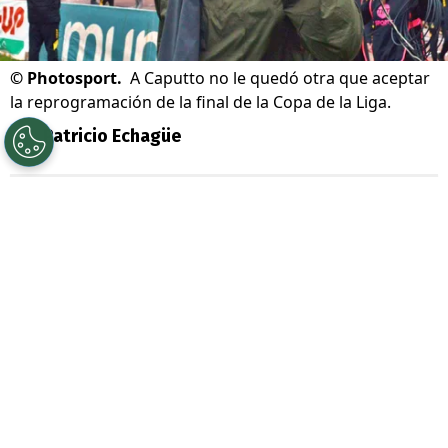
©
Photosport.
A Caputto no le quedó otra que aceptar
la reprogramación de la final de la Copa de la Liga.
Por
Patricio Echagüe
Sigue a Redgol en Google!
La gran final de la
Copa de la Liga 2026
entre
Coquimbo Unido y O’Higgins tuvo
que ser reagendada.
En un principio se
iba a disputa este
sábado 18 de julio en
Valparaíso
, pero finalmente se optó por
moverlo hasta el 17 de octubre, es decir, en