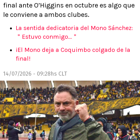
final ante O’Higgins en octubre es algo que
le conviene a ambos clubes.
La sentida dedicatoria del Mono Sánchez:
＂Estuvo conmigo...＂
¡El Mono deja a Coquimbo colgado de la
final!
14/07/2026 - 09:28hs CLT