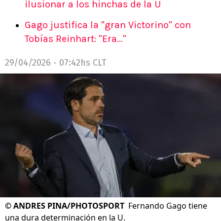
ilusionar a los hinchas de la U
Gago justifica la "gran Victorino" con
Tobías Reinhart: "Era..."
29/04/2026 - 07:42hs CLT
©
ANDRES PINA/PHOTOSPORT
Fernando Gago tiene
una dura determinación en la U.