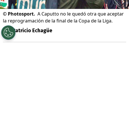
©
Photosport.
A Caputto no le quedó otra que aceptar
la reprogramación de la final de la Copa de la Liga.
Por
Patricio Echagüe
Sigue a Redgol en Google!
La gran final de la
Copa de la Liga 2026
entre
Coquimbo Unido y O’Higgins tuvo
que ser reagendada.
En un principio se
iba a disputa este
sábado 18 de julio en
Valparaíso
, pero finalmente se optó por
moverlo hasta el 17 de octubre, es decir, en