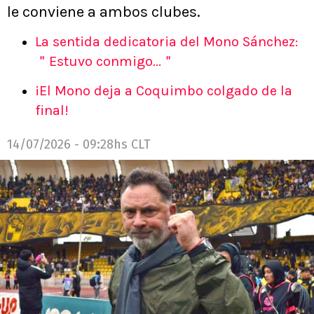
le conviene a ambos clubes.
La sentida dedicatoria del Mono Sánchez:
＂Estuvo conmigo...＂
¡El Mono deja a Coquimbo colgado de la
final!
14/07/2026 - 09:28hs CLT