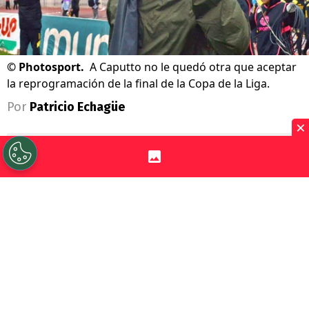
©
Photosport.
A Caputto no le quedó otra que aceptar
la reprogramación de la final de la Copa de la Liga.
Por
Patricio Echagüe
×
Sigue a Redgol en Google!
La gran final de la
Copa de la Liga 2026
entre
Coquimbo Unido y O’Higgins tuvo
que ser reagendada.
En un principio se
iba a disputa este
sábado 18 de julio en
Valparaíso
, pero finalmente se optó por