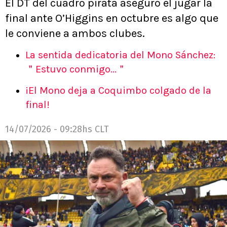
El DT del cuadro pirata aseguró el jugar la
final ante O’Higgins en octubre es algo que
le conviene a ambos clubes.
La sentida dedicatoria del Mono Sánchez:
＂Estuvo conmigo...＂
¡El Mono deja a Coquimbo colgado de la
final!
14/07/2026 - 09:28hs CLT