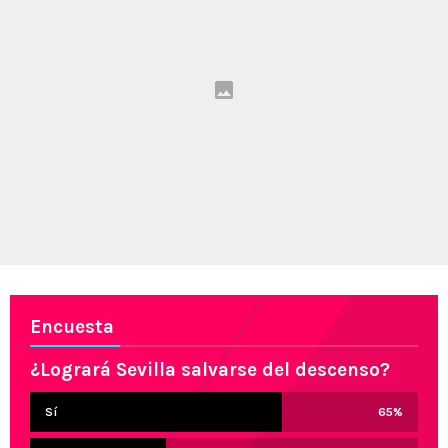
Encuesta
¿Logrará Sevilla salvarse del descenso?
Sí
65
%