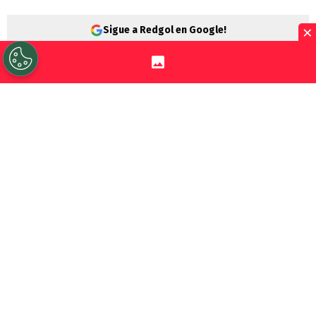
×
Sigue a Redgol en Google!
Es oficial. El delantero
Gonzalo Tapia
dejó
atrás su etapa en el fútbol brasileño y tras
más un año jugando en el São Paulo, se
convirtió en nueva incorporación del
Columbus Crew
, equipo histórico de la
Major League Soccer
(MLS) en Estados
Unidos.
Según confirmó la propia institución del
estado de Ohio, el surgido en
Universidad
Católica
estará en calidad de
préstamo