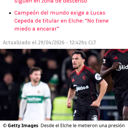
siguen en zona de descenso
Campeón del mundo exige a Lucas
Cepeda de titular en Elche: “No tiene
miedo a encarar”
Actualizado el
29/04/2026 - 12:42hs CLT
©
Getty Images
Desde el Elche le metieron una presión