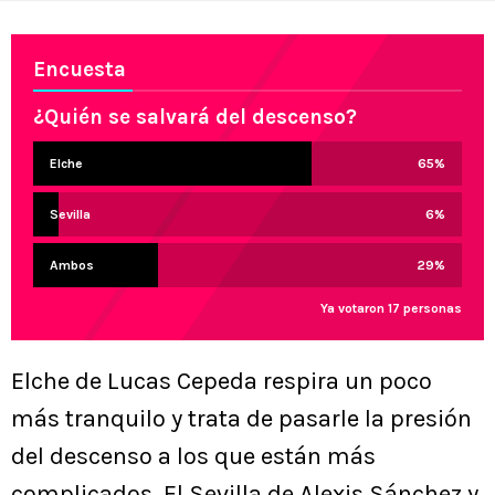
Encuesta
¿Quién se salvará del descenso?
Elche
65
%
Sevilla
6
%
Ambos
29
%
Ya votaron 17 personas
Elche de Lucas Cepeda respira un poco
más tranquilo y trata de pasarle la presión
del descenso a los que están más
complicados. El Sevilla de Alexis Sánchez y