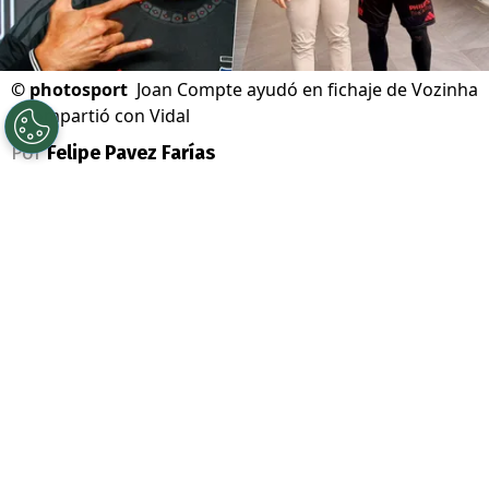
©
photosport
Joan Compte ayudó en fichaje de Vozinha
y compartió con Vidal
Por
Felipe Pavez Farías
Sigue a Redgol en Google!
Colo Colo
remeció el
mercado de fichajes
con la llegada de
Vozinha
. El mejor portero
del
Mundial 2026
, tras una larga teleserie,
finalmente llegó a Chile y es el nuevo
refuerzo del Cacique.