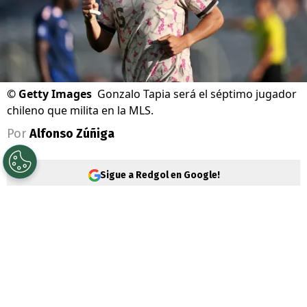
©
Getty Images
Gonzalo Tapia será el séptimo jugador
chileno que milita en la MLS.
Por
Alfonso Zúñiga
Sigue a Redgol en Google!
Es oficial. El delantero
Gonzalo Tapia
dejó
atrás su etapa en el fútbol brasileño y tras
más un año jugando en el São Paulo, se
convirtió en nueva incorporación del