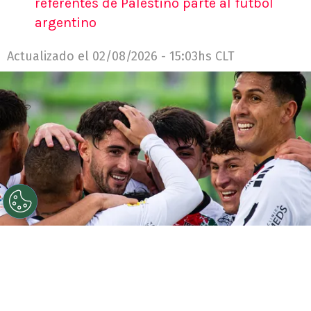
referentes de Palestino parte al fútbol
argentino
Actualizado el
02/08/2026 - 15:03hs CLT
©
Captura TNT retocada con Gemini IA.
Este
argentino de 27 años firmó su primer gol en el Tino
desde media cancha ante el arquero del actual campeón
del fútbol chileno