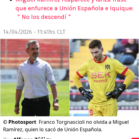
que enfurece a Unión Española e Iquique:
＂No los descendí＂
14/04/2026 - 11:41hs CLT
©
Photosport
Franco Torgnascioli no olvida a Miguel
Ramírez, quien lo sacó de Unión Española.