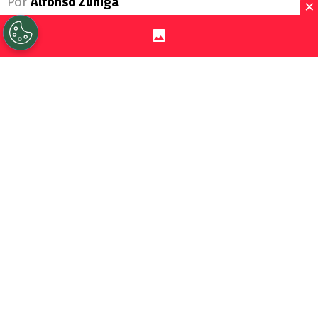
×
Por
Alfonso Zúñiga
Sigue a Redgol en Google!
Dentro de los múltiples hechos que
marcaron el 2025 de
Unión Española
, que
acabó con su descenso a
Primera B
, está la
polémica forma en que el arquero
uruguayo
Franco Torgnascioli
salió del
club tras un quiebre con el entonces
técnico
Miguel Ramírez
.