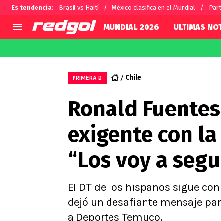
Es tendencia
:
Brasil vs Haití
México clasifica en el Mundial
Part
MUNDIAL 2026
ULTIMAS NOT
AGENDA
CHILE
MUNDO
Hoy en TV
Selección Chilena
Fútbol 
Chile
PRIMERA B
Colo Colo
Darío O
Ronald Fuentes
U de Chile
Alexis 
U Católica
Carlos 
exigente con la
Campeonato Nacional
Chileno
Primera B
“Los voy a seg
Segunda División
Copa Chile
Supercopa Chile
El DT de los hispanos sigue con 
Campeonato Femenino
dejó un desafiante mensaje par
a Deportes Temuco.