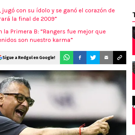
 jugó con su ídolo y se ganó el corazón de
ará la final de 2009”
 la Primera B: “Rangers fue mejor que
tenidos son nuestro karma”
Sigue a Redgol en Google!