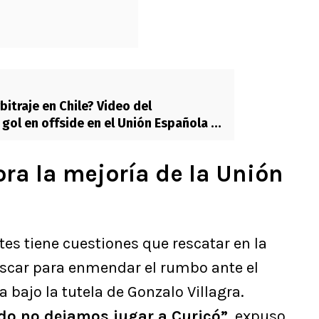
rbitraje en Chile? Video del
gol en offside en el Unión Española vs
ra la mejoría de la Unión
es tiene cuestiones que rescatar en la
uscar para enmendar el rumbo ante el
bajo la tutela de Gonzalo Villagra.
ido no dejamos jugar a Curicó”
, expuso