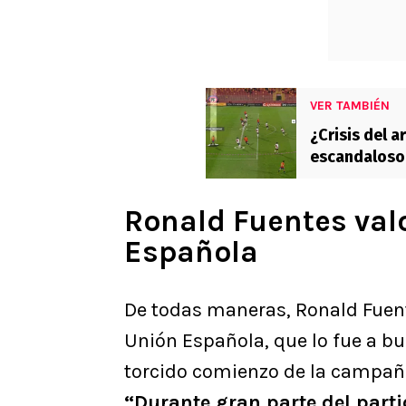
VER TAMBIÉN
¿Crisis del a
escandaloso 
Curicó
Ronald Fuentes valo
Española
De todas maneras, Ronald Fuent
Unión Española, que lo fue a b
torcido comienzo de la campaña 
“Durante gran parte del part