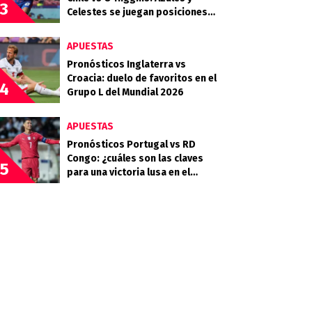
3
Celestes se juegan posiciones
importantes en la tabla
APUESTAS
Pronósticos Inglaterra vs
Croacia: duelo de favoritos en el
4
Grupo L del Mundial 2026
APUESTAS
Pronósticos Portugal vs RD
Congo: ¿cuáles son las claves
5
para una victoria lusa en el
debut?