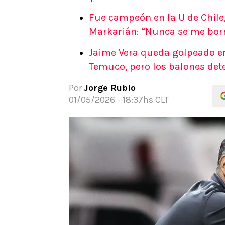
APUESTAS
Fue campeón en la U de Chile,
Noticias
Markarián: “Nunca se me borr
Guías
Jaime Vera queda golpeado en
Códigos
Temuco, pero los balones de
Pronósticos
Apuesta del día
Por
Jorge Rubio
Apuestas Mundial 2026
01/05/2026 - 18:37hs CLT