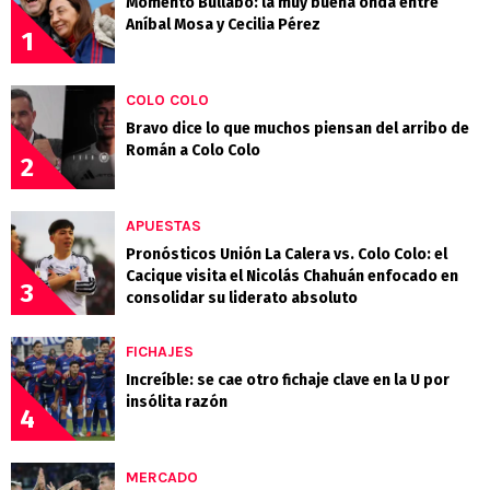
Momento Bullabo: la muy buena onda entre
Aníbal Mosa y Cecilia Pérez
1
COLO COLO
Bravo dice lo que muchos piensan del arribo de
Román a Colo Colo
2
APUESTAS
Pronósticos Unión La Calera vs. Colo Colo: el
Cacique visita el Nicolás Chahuán enfocado en
3
consolidar su liderato absoluto
FICHAJES
Increíble: se cae otro fichaje clave en la U por
insólita razón
4
MERCADO