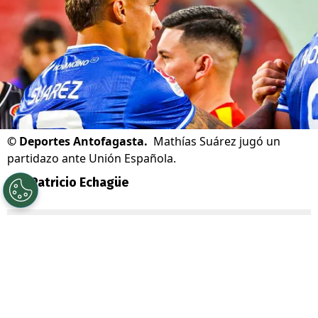
©
Deportes Antofagasta.
Mathías Suárez jugó un
partidazo ante Unión Española.
Por
Patricio Echagüe
Sigue a Redgol en Google!
Deportes Antofagasta
fue una visita muy
desagradable para Unión Española en esta