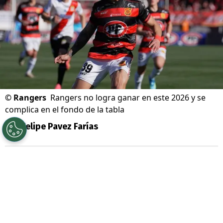
©
Rangers
Rangers no logra ganar en este 2026 y se
complica en el fondo de la tabla
Por
Felipe Pavez Farías
Sigue a Redgol en Google!
Rangers de Talca
sigue su calvario en la
Primera B
. El elenco de
Ivo Basay
ahora no