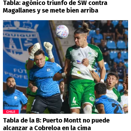
Tabla: agónico triunfo de SW contra
Magallanes y se mete bien arriba
CHILE
Tabla de la B: Puerto Montt no puede
alcanzar a Cobreloa en la cima