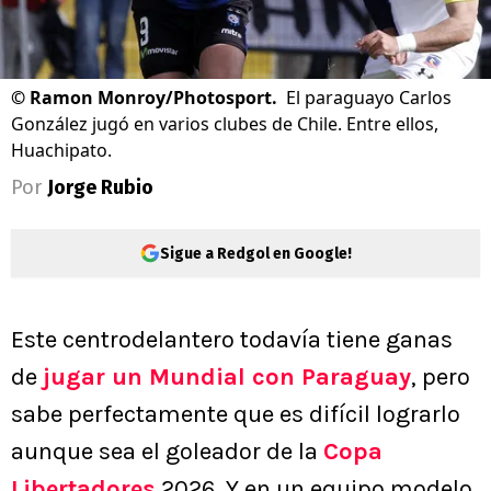
©
Ramon Monroy/Photosport.
El paraguayo Carlos
González jugó en varios clubes de Chile. Entre ellos,
Huachipato.
Por
Jorge Rubio
Sigue a Redgol en Google!
Este centrodelantero todavía tiene ganas
de
jugar un Mundial con Paraguay
, pero
sabe perfectamente que es difícil lograrlo
aunque sea el goleador de la
Copa
Libertadores
2026. Y en un equipo modelo