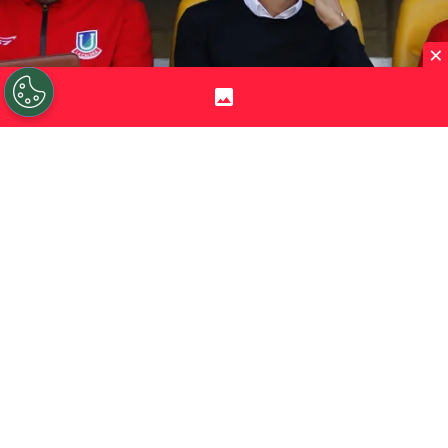
×
©
Sebastian Cisternas/Photosport.
César Lagos
conoce a Francisco Meneghini hace mucho tiempo.
Por
Jorge Rubio
Sigue a Redgol en Google!
César Lagos
vive a concho los días de
pretemporada con el primer equipo del
Málaga para comenzar de la mejor manera
la participación del equipo en la máxima