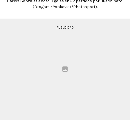
Carlos González anotó 9 goles en 22 partidos por Huachipato.
(Dragomir Yankovic//Photosport).
PUBLICIDAD