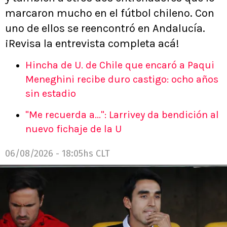
marcaron mucho en el fútbol chileno. Con
uno de ellos se reencontró en Andalucía.
¡Revisa la entrevista completa acá!
Hincha de U. de Chile que encaró a Paqui
Meneghini recibe duro castigo: ocho años
sin estadio
"Me recuerda a...": Larrivey da bendición al
nuevo fichaje de la U
06/08/2026 - 18:05hs CLT