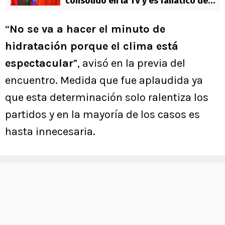
consolidó en la TV y es fanático de
Cobreloa: “Me gustan los colores
chillones”
“
No se va a hacer el minuto de
hidratación porque el clima está
espectacular
”, avisó en la previa del
encuentro. Medida que fue aplaudida ya
que esta determinación solo ralentiza los
partidos y en la mayoría de los casos es
hasta innecesaria.