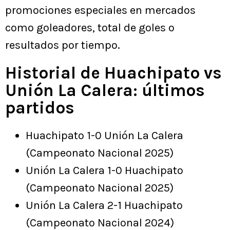
promociones especiales en mercados
como goleadores, total de goles o
resultados por tiempo.
Historial de Huachipato vs
Unión La Calera: últimos
partidos
Huachipato 1-0 Unión La Calera
(Campeonato Nacional 2025)
Unión La Calera 1-0 Huachipato
(Campeonato Nacional 2025)
Unión La Calera 2-1 Huachipato
(Campeonato Nacional 2024)