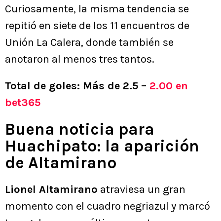
Curiosamente, la misma tendencia se
repitió en siete de los 11 encuentros de
Unión La Calera, donde también se
anotaron al menos tres tantos.
Total de goles: Más de 2.5 –
2.00 en
bet365
Buena noticia para
Huachipato: la aparición
de Altamirano
Lionel Altamirano
atraviesa un gran
momento con el cuadro negriazul y marcó