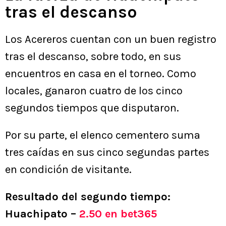
tras el descanso
Los Acereros cuentan con un buen registro
tras el descanso, sobre todo, en sus
encuentros en casa en el torneo. Como
locales, ganaron cuatro de los cinco
segundos tiempos que disputaron.
Por su parte, el elenco cementero suma
tres caídas en sus cinco segundas partes
en condición de visitante.
Resultado del segundo tiempo:
Huachipato –
2.50 en bet365