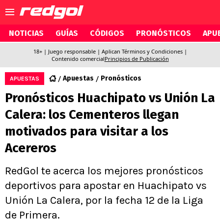
NOTICIAS
GUÍAS
CÓDIGOS
PRONÓSTICOS
APUE
18+ | Juego responsable | Aplican Términos y Condiciones |
Contenido comercial
Principios de Publicación
Apuestas
Pronósticos
APUESTAS
Pronósticos Huachipato vs Unión La
Calera: los Cementeros llegan
motivados para visitar a los
Acereros
RedGol te acerca los mejores pronósticos
deportivos para apostar en Huachipato vs
Unión La Calera, por la fecha 12 de la Liga
de Primera.