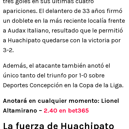
tres goles en sus últimas cuatro
apariciones. El delantero de 33 años firmó
un doblete en la más reciente localía frente
a Audax Italiano, resultado que le permitió
a Huachipato quedarse con la victoria por
3-2.
Además, el atacante también anotó el
único tanto del triunfo por 1-0 sobre
Deportes Concepción en la Copa de la Liga.
Anotará en cualquier momento: Lionel
Altamirano –
2.40 en bet365
La fuerza de Huachipato