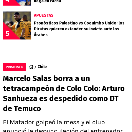
llega en racha
APUESTAS
Pronósticos Palestino vs Coquimbo Unido: los
Piratas quieren extender su invicto ante los
5
Árabes
Chile
PRIMERA B
Marcelo Salas borra a un
tetracampeón de Colo Colo: Arturo
Sanhueza es despedido como DT
de Temuco
El Matador golpeó la mesa y el club
anunció la desvinculación del entrenador,