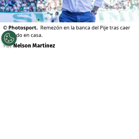
©
Photosport.
Remezón en la banca del Pije tras caer
goleado en casa.
Por
Nelson Martinez
Sigue a Redgol en Google!
Deportes Temuco
cayó 4-1 en casa
ante
Deportes Copiapó el pasado lunes y ardió
Troya en el sur del país. Es que
Arturo
Sanhueza
venía sumamente cuestionado
en la banca y era un hecho que sus días