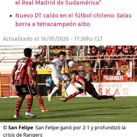
el Real Madrid de Sudamérica"
Nuevo DT caído en el fútbol chileno: Salas
borra a tetracampeón albo
Actualizado el
16/05/2026 - 17:30hs CLT
©
San Felipe
San Felipe ganó por 2-1 y profundizó la
crisis de Rangers