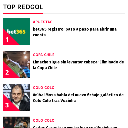
TOP REDGOL
APUESTAS
bet365 registro: paso a paso para abrir una
cuenta
1
COPA CHILE
Limache sigue sin levantar cabeza: Eliminado de
la Copa Chile
2
COLO COLO
Aníbal Mosa habla del nuevo fichaje galáctico de
Colo Colo tras Vozinha
3
COLO COLO
Carlos Caszely se vuelve loco con Vozinha en