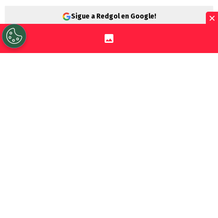
×
Sigue a Redgol en Google!
Universidad Católica
vive días muy
agitados y entre sus desafíos, está el duelo
ante
Cobresal
por la 18° fecha de la
Liga de
Primera
. Están obligados a quedarse con
la victoria.
Los Cruzados están en el 2° lugar del
torneo
, a 12 puntos de distancia con Colo
Colo. Si bien parece complejo alcanzar el
título,
hasta que las matemáticas den
intentan seguir en la pelea
y para ello, no