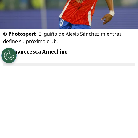
©
Photosport
El guiño de Alexis Sánchez mientras
define su próximo club.
Por
Franccesca Arnechino
Sigue a Redgol en Google!
Alexis Sánchez
volvió a despertar la
nostalgia de sus seguidores con una
publicación desde
Londres
, ciudad que
guarda uno de los capítulos más
importantes de su carrera.