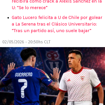
recibirá como crack a Alexis Sánchez en la
U: “Se lo merece”
Gato Lucero felicita a U de Chile por golear
a La Serena tras el Clásico Universitario:
“Tras un partido así, uno suele bajar”
02/05/2026 - 20:50hs CLT