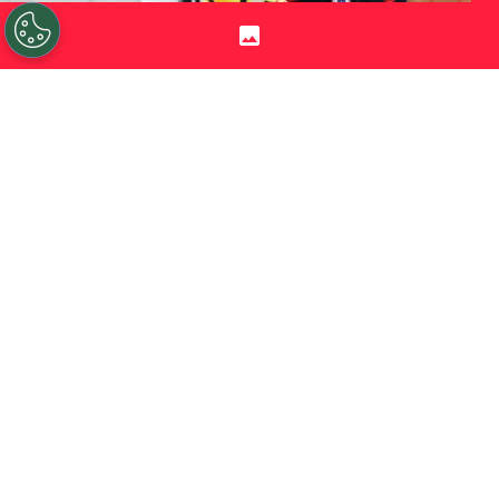
©
Andres Pina/Photosport.
Gonzalo Collao debutó en
la selección chilena en 2018 con Reinaldo Rueda de DT.
Por
Jorge Rubio
Sigue a Redgol en Google!
El
Dibu Martínez
y
Vozinha
se encontraron
en la cancha durante el Mundial 2026
cuando
Argentina venció por 3-2 a Cabo
Verde
en la ronda de los 32 mejores