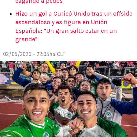
cagando a pedos”
Hizo un gol a Curicó Unido tras un offside
escandaloso y es figura en Unión
Española: “Un gran salto estar en un
grande”
02/05/2026 - 22:35hs CLT