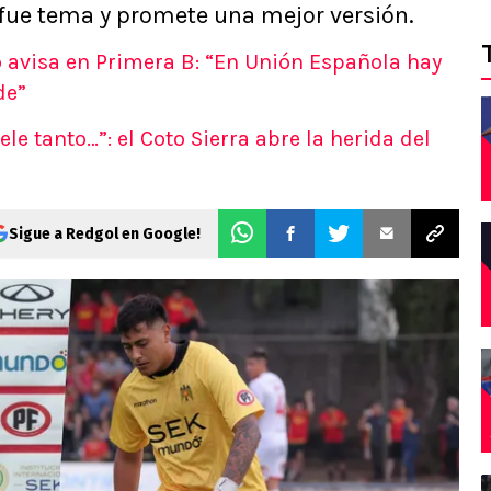
fue tema y promete una mejor versión.
 avisa en Primera B: “En Unión Española hay
de”
e tanto…”: el Coto Sierra abre la herida del
Sigue a Redgol en Google!