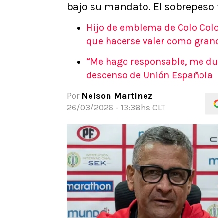
bajo su mandato. El sobrepeso 
APUESTAS
Noticias
Hijo de emblema de Colo Colo
Guías
que hacerse valer como gran
Códigos
“Me hago responsable, me duel
Pronósticos
descenso de Unión Española
Apuesta del día
Apuestas Mundial 2026
Por
Nelson Martinez
26/03/2026 - 13:38hs CLT