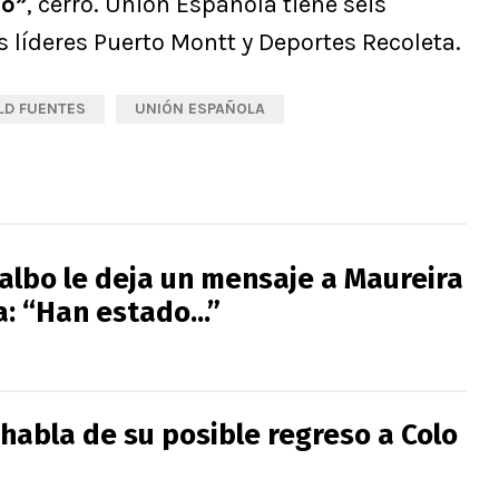
co”
, cerró. Unión Española tiene seis
os líderes Puerto Montt y Deportes Recoleta.
LD FUENTES
UNIÓN ESPAÑOLA
albo le deja un mensaje a Maureira
a: “Han estado...”
o habla de su posible regreso a Colo