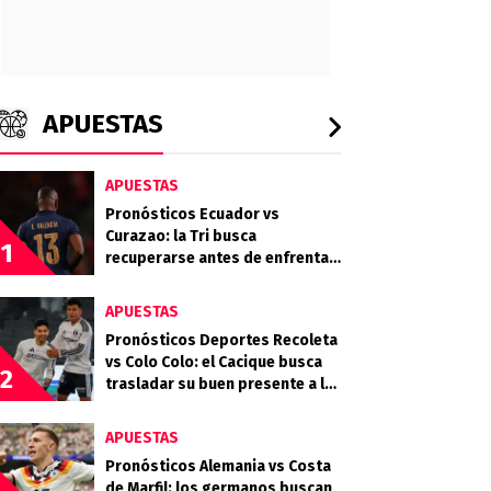
APUESTAS
APUESTAS
Pronósticos Ecuador vs
Curazao: la Tri busca
1
recuperarse antes de enfrentar
a Alemania
APUESTAS
Pronósticos Deportes Recoleta
vs Colo Colo: el Cacique busca
2
trasladar su buen presente a la
Copa Chile
APUESTAS
Pronósticos Alemania vs Costa
de Marfil: los germanos buscan