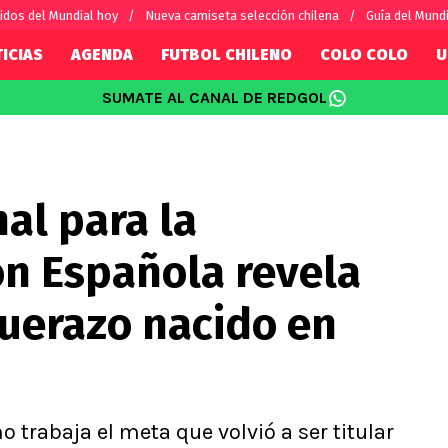
idos del Mundial hoy
Nueva camiseta selección chilena
Guía del Mund
ICIAS
AGENDA
FUTBOL CHILENO
COLO COLO
U
SUMATE AL CANAL DE REDGOL
SUDAMÉRICA
EUROPA
Internacional
Copa Libertadores
Champions L
sorio
Copa Sudamericana
Europa Leag
al para la
Sánchez
Fútbol Argentino
Conference 
Palacios
Fútbol Brasileño
Ligue 1
ón Española revela
s por el mundo
Premier Leag
Serie A
querazo nacido en
La Liga
Bundesliga
 trabaja el meta que volvió a ser titular