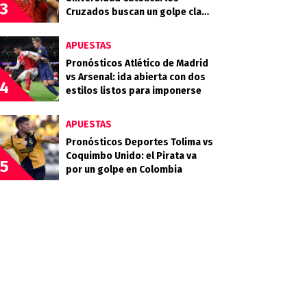
3
Cruzados buscan un golpe clave
en Guayaquil
APUESTAS
Pronósticos Atlético de Madrid
vs Arsenal: ida abierta con dos
4
estilos listos para imponerse
APUESTAS
Pronósticos Deportes Tolima vs
Coquimbo Unido: el Pirata va
5
por un golpe en Colombia