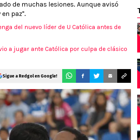
jado de muchas lesiones. Aunque avisó
 en paz".
enga del nuevo líder de U Católica antes de
vio a jugar ante Católica por culpa de clásico
Sigue a Redgol en Google!