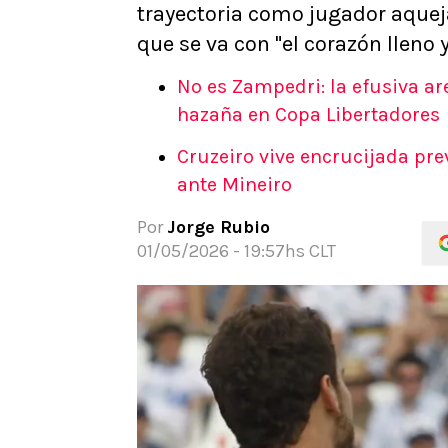
trayectoria como jugador aque
APUESTAS
que se va con "el corazón lleno y
Noticias
Guías
No es Zampedri: la efusiva ar
Códigos
hazaña en Copa Libertadores
Pronósticos
Cruzeiro vive encrucijada pre
Apuesta del día
ante Mineiro
Apuestas Mundial 2026
Por
Jorge Rubio
01/05/2026 - 19:57hs CLT