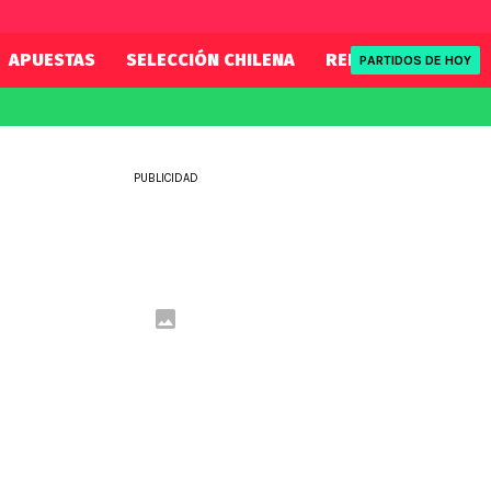
APUESTAS
SELECCIÓN CHILENA
REDSPORT
TENI
PARTIDOS DE HOY
FIFA
REDSPORT
eague
Mundial 2026
Tenis
PUBLICIDAD
ue
Eliminatorias
Formula 1
League
NBA
Rugby
ue
UFC
WWE
Boxeo