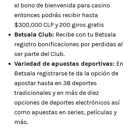
el bono de bienvenida para casino
entonces podrás recibir hasta
$300,000 CLP y 200 giros gratis
Betsala Club:
Recibe con tu Betsala
registro bonificaciones por perdidas al
ser parte del Club.
Variedad de apuestas deportivas:
En
Betsala registrarse te da la opción de
apostar hasta en 38 deportes
tradicionales y en más de diez
opciones de deportes electrónicos así
como apuestas en series, películas y
más.