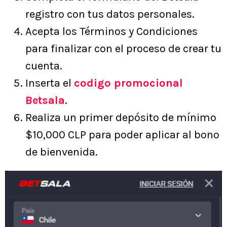
registro con tus datos personales.
Acepta los Términos y Condiciones
para finalizar con el proceso de crear tu
cuenta.
Inserta el
codigo promocional
Betsala
.
Realiza un primer depósito de mínimo
$10,000 CLP para poder aplicar al bono
de bienvenida.