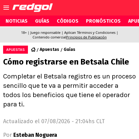
NOTICIAS
GUÍAS
CÓDIGOS
PRONÓSTICOS
APUE
18+ | Juego responsable | Aplican Términos y Condiciones |
Contenido comercial
Principios de Publicación
Apuestas
Guías
APUESTAS
Cómo registrarse en Betsala Chile
Completar el Betsala registro es un proceso
sencillo que te va a permitir acceder a
todos los beneficios que tiene el operador
para ti.
Actualizado el
07/08/2026 - 21:04hs CLT
Por
Esteban Noguera