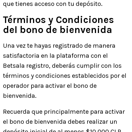
que tienes acceso con tu depósito.
Términos y Condiciones
del bono de bienvenida
Una vez te hayas registrado de manera
satisfactoria en la plataforma con el
Betsala registro, deberás cumplir con los
términos y condiciones establecidos por el
operador para activar el bono de
bienvenida.
Recuerda que principalmente para activar
el bono de bienvenida debes realizar un
depósito inicial de al menos $10,000 CLP