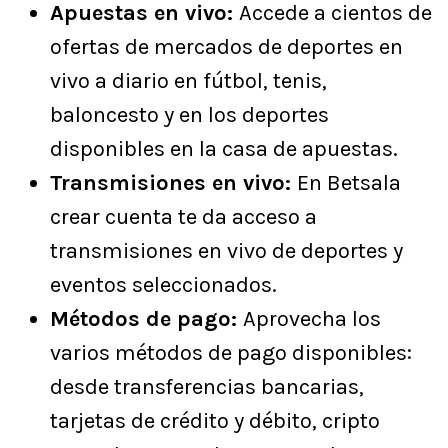
Apuestas en vivo:
Accede a cientos de
ofertas de mercados de deportes en
vivo a diario en fútbol, tenis,
baloncesto y en los deportes
disponibles en la casa de apuestas.
Transmisiones en vivo:
En Betsala
crear cuenta te da acceso a
transmisiones en vivo de deportes y
eventos seleccionados.
Métodos de pago:
Aprovecha los
varios métodos de pago disponibles:
desde transferencias bancarias,
tarjetas de crédito y débito, cripto