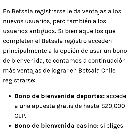
En Betsala registrarse le da ventajas a los
nuevos usuarios, pero también a los
usuarios antiguos. Si bien aquellos que
completen el Betsala registro acceden
principalmente a la opción de usar un bono
de bienvenida, te contamos a continuación
más ventajas de lograr en Betsala Chile
registrarse:
Bono de bienvenida deportes:
accede
a una apuesta gratis de hasta $20,000
CLP.
Bono de bienvenida casino:
si eliges