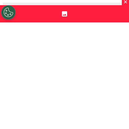
×
Sigue a Redgol en Google!
Alexis Sánchez
volvió a despertar la
nostalgia de sus seguidores con una
publicación desde
Londres
, ciudad que
guarda uno de los capítulos más
importantes de su carrera.
El delantero chileno se encuentra
disfrutando de unos días junto a su familia
mientras
analiza las opciones para
definir cuál será su próximo club
, luego
de finalizar su vínculo con el
Sevilla
.