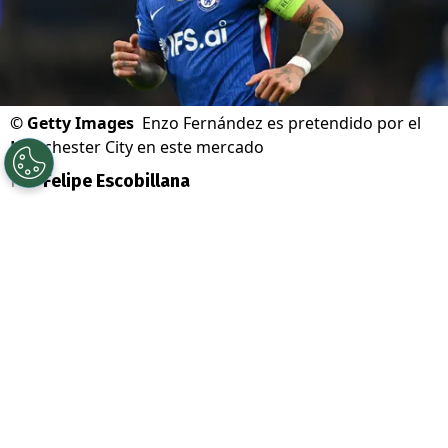
©
Getty Images
Enzo Fernández es pretendido por el
Manchester City en este mercado
Por
Felipe Escobillana
Sigue a Redgol en Google!
El mercado de pases de la Premier League
se sacude con uno de los movimientos
más resonantes del verano europeo.
Enzo
Fernández
, mediocampista campeón del