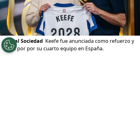
©
Real Sociedad
Keefe fue anunciada como refuerzo y
firma por por su cuarto equipo en España.
Por
Diego Jeria
Sigue a Redgol en Google!
La joven delantera de la
selección chilena
,
Sonya Keefe
, seguirá su carrera en España.
La Bombardera Azul fue anunciada como
refuerzo del
Real Sociedad Femenino
, el