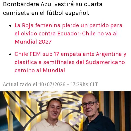
Bombardera Azul vestirá su cuarta
camiseta en el fútbol español.
La Roja femenina pierde un partido para
el olvido contra Ecuador: Chile no va al
Mundial 2027
Chile FEM sub 17 empata ante Argentina y
clasifica a semifinales del Sudamericano
camino al Mundial
Actualizado el
10/07/2026 - 17:39hs CLT