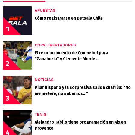
APUESTAS
Cómo registrarse en Betsala Chile
1
COPA LIBERTADORES
El reconocimiento de Conmebol para
"Zanahoria" y Clemente Montes
2
NOTICIAS
Pilar hispano y la sorpresiva salida charrúa: "No
me meteré, no sabemos..."
3
TENIS
Alejandro Tabilo tiene programación en Aix en
Provence
4