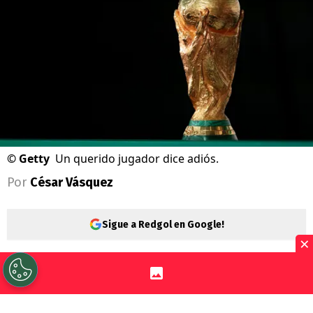
©
Getty
Un querido jugador dice adiós.
Por
César Vásquez
Sigue a Redgol en Google!
×
La
Copa del Mundo 2026
marca un cierre
para muchos jugadores. Es por esto que