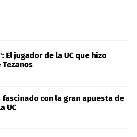
: El jugador de la UC que hizo
e Tezanos
 fascinado con la gran apuesta de
la UC