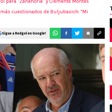
ol para "Zanahoria" y Clemente Montes
s más cuestionados de Buljubasich: "Mi
Sigue a Redgol en Google!