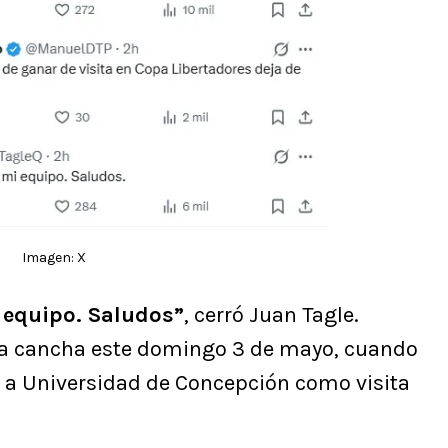
Imagen: X
 equipo. Saludos”
, cerró Juan Tagle.
 la cancha este domingo 3 de mayo, cuando
a a Universidad de Concepción como visita