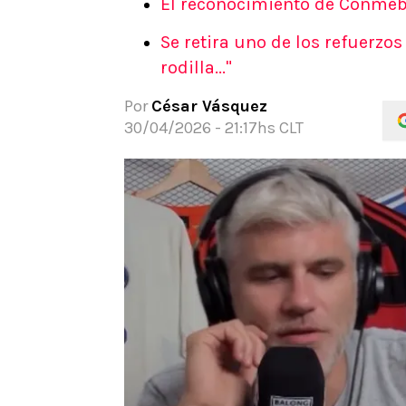
El reconocimiento de Conmeb
APUESTAS
Se retira uno de los refuerzo
Noticias
rodilla..."
Guías
Códigos
Por
César Vásquez
Pronósticos
30/04/2026 - 21:17hs CLT
Apuesta del día
Apuestas Mundial 2026