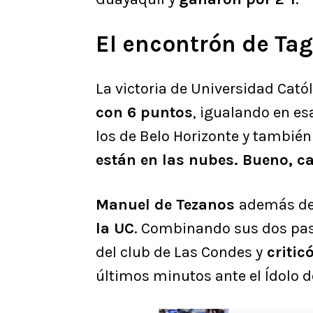
El encontrón de Tag
La victoria de Universidad Cató
con 6 puntos
, igualando en es
los de Belo Horizonte y también
están en las nubes. Bueno, ca
Manuel de Tezanos
además de 
la UC
. Combinando sus dos pas
del club de Las Condes y
critic
últimos minutos ante el Ídolo de