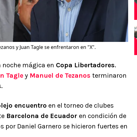
zanos y Juan Tagle se enfrentaron en "X".
a noche mágica en
Copa Libertadores
.
n Tagle
y
Manuel de Tezanos
terminaron
.
lejo encuentro
en el torneo de clubes
te
Barcelona de Ecuador
en condición de
os por Daniel Garnero se hicieron fuertes en