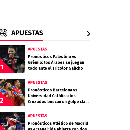
APUESTAS
APUESTAS
Pronósticos Palestino vs
Grêmio: los Árabes se juegan
1
todo ante el Tricolor Gaúcho
APUESTAS
Pronósticos Barcelona vs
Universidad Católica: los
2
Cruzados buscan un golpe clave
en Guayaquil
APUESTAS
Pronósticos Atlético de Madrid
vs Arsenal: ida abierta con dos