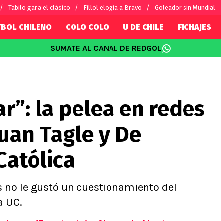
Tabilo gana el clásico
Fillol elogia a Bravo
Goleador sin Mundial
TBOL CHILENO
COLO COLO
U DE CHILE
FICHAJES
SUMATE AL CANAL DE REDGOL
SUDAMÉRICA
EUROPA
Internacional
Copa Libertadores
Champions L
sorio
Copa Sudamericana
Europa Leag
r”: la pelea en redes
Sánchez
Fútbol Argentino
Conference 
Palacios
Fútbol Brasileño
Ligue 1
Juan Tagle y De
s por el mundo
Premier Leag
Serie A
Católica
La Liga
Bundesliga
s no le gustó un cuestionamiento del
a UC.