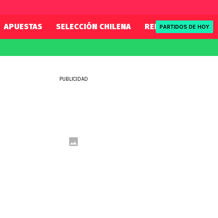
APUESTAS
SELECCIÓN CHILENA
REDSPORT
TENI
PARTIDOS DE HOY
FIFA
REDSPORT
eague
Mundial 2026
Tenis
PUBLICIDAD
ue
Eliminatorias
Formula 1
League
NBA
Rugby
ue
UFC
WWE
Boxeo