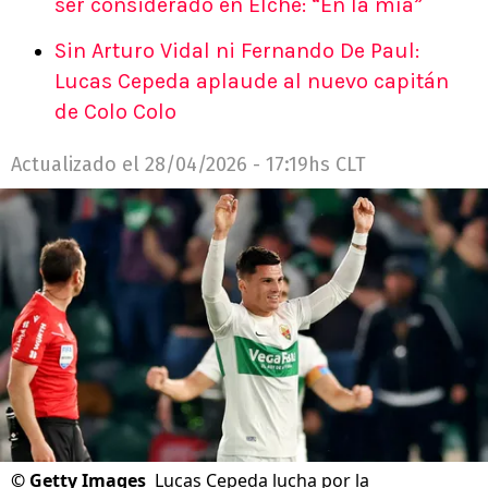
ser considerado en Elche: “En la mía”
Sin Arturo Vidal ni Fernando De Paul:
Lucas Cepeda aplaude al nuevo capitán
de Colo Colo
Actualizado el
28/04/2026 - 17:19hs CLT
©
Getty Images
Lucas Cepeda lucha por la