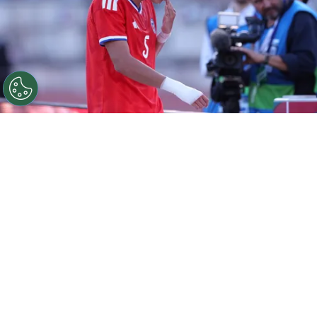
©
Carlos Rodrigues/Getty Images.
Iván Román tiene
muchas chances de seguir su carrera en Colo Colo.
Por
Jorge Rubio
Sigue a Redgol en Google!
Después de cerrar la incorporación de
Vozinha
y presentarlo con todos los
bombos y platillos posibles, Colo Colo