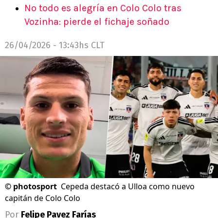
No todo es alegría en Colo Colo tras
Vozinha: pierde el fichaje soñado
26/04/2026 - 13:43hs CLT
©
photosport
Cepeda destacó a Ulloa como nuevo
capitán de Colo Colo
Por
Felipe Pavez Farías