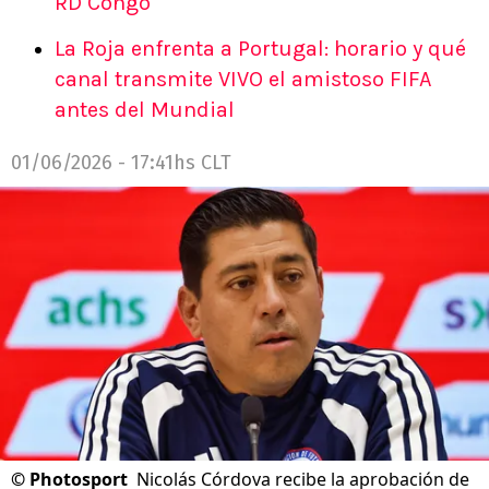
RD Congo
La Roja enfrenta a Portugal: horario y qué
canal transmite VIVO el amistoso FIFA
antes del Mundial
01/06/2026 - 17:41hs CLT
©
Photosport
Nicolás Córdova recibe la aprobación de