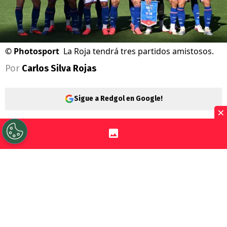
©
Photosport
La Roja tendrá tres partidos amistosos.
Por
Carlos Silva Rojas
Sigue a Redgol en Google!
×
La
selección chilena
no tiene entrenador,
pero sí partidos amistosos. El equipo
nacional se llena de encuentros
preparativos para la próxima fecha FIFA de
septiembre y octubre.